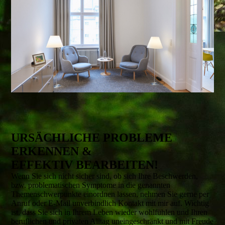
URSÄCHLICHE PROBLEME
ERKENNEN &
EFFEKTIV BEARBEITEN!
Wenn Sie sich nicht sicher sind, ob sich Ihre Beschwerden,
bzw. problematischen Symptome in die genannten
Themenschwerpunkte einordnen lassen, nehmen Sie gerne per
Anruf oder E-Mail unverbindlich Kontakt mit mir auf. Wichtig
ist, dass Sie sich in Ihrem Leben wieder wohlfühlen und Ihren
beruflichen und privaten Alltag uneingeschränkt und mit Freude