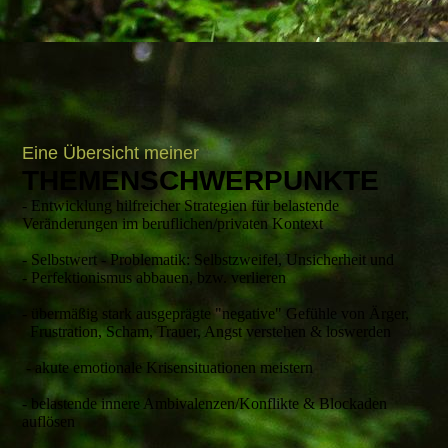
Eine Übersicht meiner
THEMENSCHWERPUNKTE
- Entwicklung hilfreicher Strategien für belastende
Veränderungen im beruflichen/privaten Kontext
- Selbstwert - Problematik: Selbstzweifel, Unsicherheit und
- Perfektionismus abbauen, bzw. verlieren
- übermäßig stark ausgeprägte "negative" Gefühle von Ärger,
Frustration, Scham, Trauer, Angst verstehen & loswerden
- akute emotionale Krisensituationen meistern
- belastende innere Ambivalenzen/Konflikte & Blockaden
auflösen