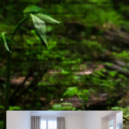
- Lampenfieber bei Vorträgen, Auftritten, Meetings verlieren
- "Aufschieberitis"/ Prokrastination beenden
- "Burn Out" - Symptomatiken abbauen
- mentale und körperliche Stresssymptome beseitigen
- Behandlung diverser psychosomatischer
Krankheitssymptome
- Tinnitus - Reduktion & Kompensation von Ohrgeräuschen
- Veränderung problematischer Verhaltensmuster
(privat/beruflich)
- Leiden an Einsamkeit: soziale Isolation überwinden
- Eifersucht & Trennungen: Vom Herzschmerz, Wut und
Katastrophendenken zu innerer Stärke & Neubeginn