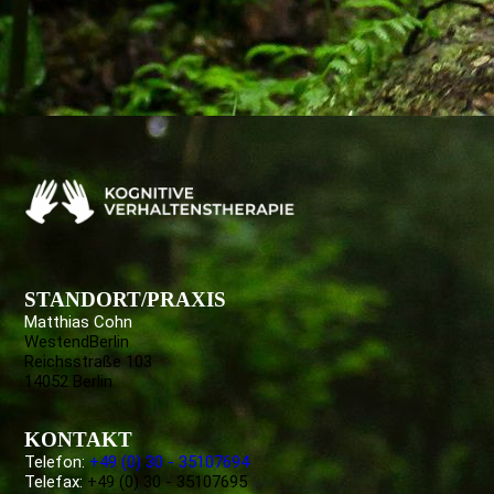
STANDORT/PRAXIS
Matthias Cohn
WestendBerlin
Reichsstraße 103
14052 Berlin
KONTAKT
Telefon:
+49 (0) 30 - 35107694
Telefax:
+49 (0) 30 - 35107695