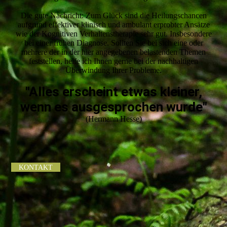
Die gute Nachricht: Zum Glück sind die Heilungschancen
aufgrund effektiver klinisch und ambulant erprobter Ansätze
wie der Kognitiven Verhaltenstherapie sehr gut. Insbesondere
bei einer frühen Diagnose. Sollten Sie bei sich eine oder
mehrere der in der hier angegebenen belastenden Themen
feststellen, helfe ich Ihnen gerne bei der nachhaltigen
Überwindung Ihrer Probleme.
"Alles erscheint etwas kleiner,
wenn es ausgesprochen wurde"
(Hermann Hesse)
KONTAKT