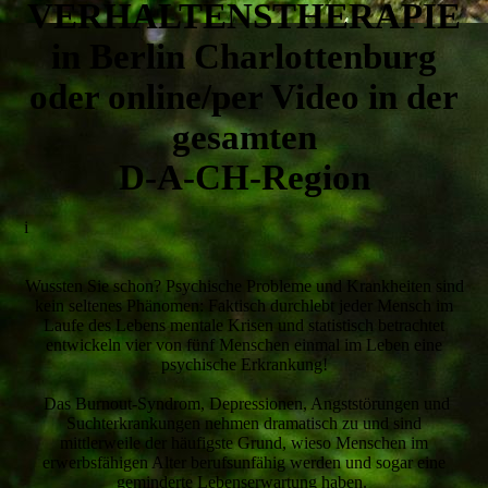
VERHALTENSTHERAPIE
in Berlin Charlottenburg
oder online/per Video in der
gesamten
D-A-CH-Region
i
Wussten Sie schon? Psychische Probleme und Krankheiten sind
kein seltenes Phänomen: Faktisch durchlebt jeder Mensch im
Laufe des Lebens mentale Krisen und statistisch betrachtet
entwickeln vier von fünf Menschen einmal im Leben eine
psychische Erkrankung!
Das Burnout-Syndrom, Depressionen, Angststörungen und
Suchterkrankungen nehmen dramatisch zu und sind
mittlerweile der häufigste Grund, wieso Menschen im
erwerbsfähigen Alter berufsunfähig werden und sogar eine
geminderte Lebenserwartung haben.