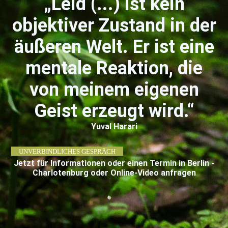
„Leid (...) ist kein
objektiver Zustand in der
äußeren Welt. Er ist eine
mentale Reaktion, die
von meinem eigenen
Geist erzeugt wird.“
Yuval Harari
UNVERBINDLICHES GESPRÄCH
Jetzt für Informationen oder einen Termin in Berlin -
Charlotenburg oder Online-Video anfragen