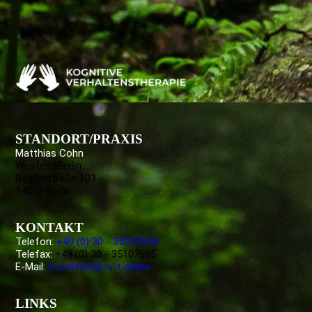
STANDORT/PRAXIS
Matthias Cohn
WestendBerlin
Reichsstraße 103
14052 Berlin
KONTAKT
Telefon:
+49 (0) 30 - 35107694
Telefax:
+49 (0) 30 - 35107695
E-Mail:
m.cohn(at)k-v-t.online
LINKS