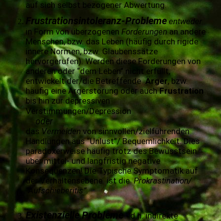
auf sich selbst bezogener Abwertung.
Frustrationsintoleranz-Probleme
entweder
in Form von überzogenen
Forderungen
an andere
Menschen, bzw. das Leben (häufig durch rigide
innere Normen, bzw. Glaubenssätze
hervorgerufen). Werden diese Forderungen von
anderen oder “dem Leben” nicht erfüllt,
entwickelt der/die Betreffende
Ärger
, bzw.
häufig eine Ärgerstörung oder auch
Frustration
bis hin zur depressiven
Verstimmungen/Depression
oder
das
Vermeiden
von sinnvollen/zielführenden
Handlungen aus “Unlust”/ Bequemlichkeit. Dies
paradoxerweise häufig trotz des Bewusstsein
über mittel- und langfristig negative
Konsequenzen! Die Typische Symptomatik auf
der Verhaltensebene ist die
Prokrastination/
“Aufschieberitis”
.
Existenzielle Probleme
- d.h. indirekte