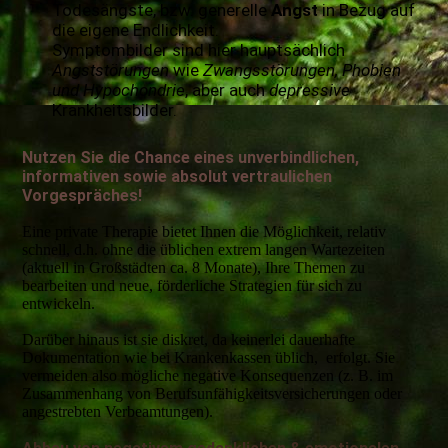
Todesängste, bzw. generelle
Angst
in Bezug auf
die eigene Endlichkeit.
Symptombilder sind hier hauptsächlich
Angststörungen
wie
Zwangsstörungen, Phobien
und Hypochondrie
, aber auch
depressive
Krankheitsbilder.
Nutzen Sie die Chance eines unverbindlichen,
informativen sowie absolut vertraulichen
Vorgespräches!
Eine private Therapie bietet Ihnen die Möglichkeit, relativ
schnell, d.h. ohne die üblichen extrem langen Wartezeiten
(aktuell in Großstädten ca. 8 Monate), Ihre Themen zu
bearbeiten und neue, förderliche Strategien für sich zu
entwickeln.
Darüber hinaus ist sie diskret, da keinerlei dauerhafte
Dokumentation wie bei Krankenkassen üblich, erfolgt. Sie
vermeiden also mögliche negative Konsequenzen (z. B. im
Zusammenhang von Berufsunfähigkeitsversicherungen oder
angestrebten Verbeamtungen).