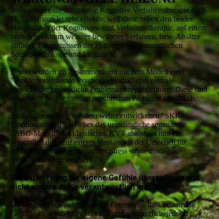
Insbesondere die
Integrative
Kognitive Verhaltenstherapie nach
H. Stavemann ist sehr effektiv, weil diese neben den beiden
Hauptsäulen der Kognitiven- und Verhaltenstherapie, auf einem
breiten Spektrum weiterer bewährter Verfahren, bzw. Ansätze
aufbaut: Erkenntnissen der Philosophie, humanistischen
Sozialpsychologie und Linguistik.
Ferner wurden im Zusammenhang mit dem Modell einer
"Problemorientierten Psychodiagnostik" drei zentrale
menschliche gedankliche Problemkonzepte definiert. Diese sind
tatsächlich für die meisten psychischen Probleme ursächlich.
Im Zusammenhang mit dem weiter entwickelten "SKR-
Emotionsmodell", welches das ursprüngliche sogenannte
"ABC-Modell" der klassischen KVT ablöst, ist nun ein
wesentlich differenzierteres Verständnis der Ursachen für
gedanklichen und emotionalem Stress sowie inadäquate
Verhaltensmuster möglich.
Verantwortung für eigene Gefühle übernehmen und
nicht andere dafür verantwortlich machen!
Im Wesentlichen geht es um die Erkenntnis, dass belastende
Gefühle zwar subjektiv sehr real und schmerzlich, jedoch