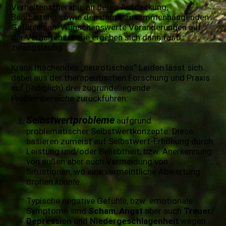
Verhaltenstherapie an deren Aufdeckung,
Bearbeitung sowie den damit zusammenhängenden
Gefühlen an. Wünschenswerte Veränderungen auf
der Verhaltensebene ergeben sich dann fast
zwangsläufig.
Krank machendes „neurotisches“ Leiden lässt sich
dabei aus der therapeutischen Forschung und Praxis
auf (lediglich) drei zugrundeliegende
Problembereiche
zurückführen:
Selbstwertprobleme
aufgrund
problematischer Selbstwertkonzepte. Diese
basieren zumeist auf Selbstwert-Erhöhung durch
Leistung und/oder Beliebtheit, bzw. Anerkennung
von außen aber auch Vermeidung von
Situationen, wo eine vermeintliche Abwertung
drohen
könnte
.
Typische negative Gefühle, bzw. emotionale
Symptome sind
Scham
,
Angst
aber auch
Trauer
/
Depression
und
Niedergeschlagenheit
wegen