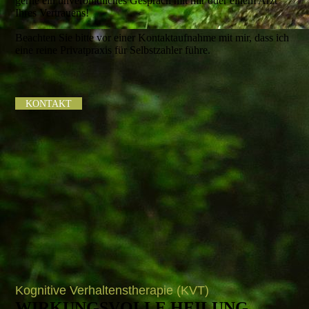
gerne ein unverbindliches Gespräch mit mir oder einem Arzt
Ihres Vertrauens!
Beachten Sie bitte vor einer Kontaktaufnahme mit mir, dass ich
eine reine Privatpraxis für Selbstzahler führe.
KONTAKT
Kognitive Verhaltenstherapie (KVT)
WIRKUNGSVOLLE HEILUNG