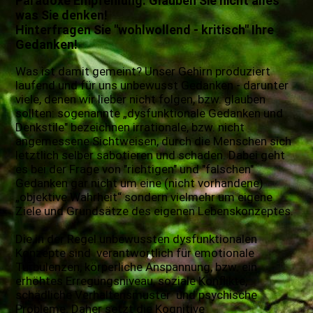
Paradoxe Empfehlung: Glauben Sie nicht alles
was Sie denken!
Hinterfragen Sie "wohlwollend - kritisch" Ihre
Gedanken!
Was ist damit gemeint? Unser Gehirn produziert
laufend und für uns unbewusst Gedanken - darunter
viele, denen wir lieber nicht folgen, bzw. glauben
sollten: sogenannte „dysfunktionale Gedanken und
Denkstile" bezeichnen irrationale, bzw. nicht
angemessene Sichtweisen, durch die Menschen sich
letztlich selber sabotieren und schaden. Dabei geht
es bei der Frage von "richtigen" und "falschen"
Gedanken gar nicht um eine (nicht vorhandene)
„objektive Wahrheit“ sondern vielmehr um eigene
Ziele und Grundsätze des eigenen Lebenskonzeptes.
Die in der Regel unbewussten dysfunktionalen
Konzepte sind verantwortlich für emotionale
Turbulenzen, körperliche Anspannung, bzw. ein
erhöhtes Erregungsniveau, soziale Konflikte,
schädliche Verhaltensmuster und psychische
Probleme. Daher setzt die Kognitive