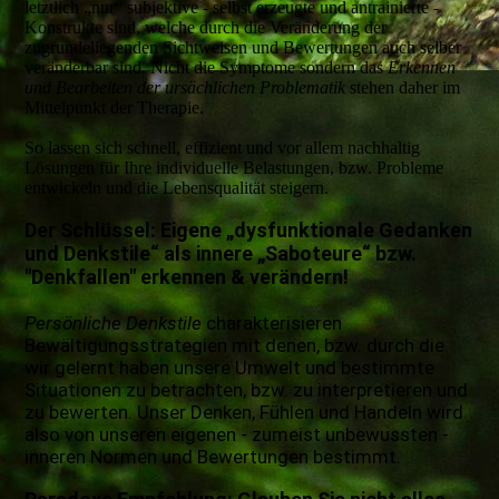
letztlich „nur“ subjektive - selbst erzeugte und antrainierte -
Konstrukte sind, welche durch die Veränderung der
zugrundeliegenden Sichtweisen und Bewertungen auch selber
veränderbar sind. Nicht die Symptome sondern das
Erkennen
und Bearbeiten der ursächlichen Problematik
stehen daher im
Mittelpunkt der Therapie.
So lassen sich schnell, effizient und vor allem nachhaltig
Lösungen für Ihre individuelle Belastungen, bzw. Probleme
entwickeln und die Lebensqualität steigern.
Der Schlüssel: Eigene „dysfunktionale Gedanken
und Denkstile“ als innere „Saboteure“ bzw.
"Denkfallen" erkennen & verändern!
Persönliche Denkstile
charakterisieren
Bewältigungsstrategien mit denen, bzw. durch die
wir gelernt haben unsere Umwelt und bestimmte
Situationen zu betrachten, bzw. zu interpretieren und
zu bewerten. Unser Denken, Fühlen und Handeln wird
also von unseren eigenen - zumeist unbewussten -
inneren Normen und Bewertungen bestimmt.