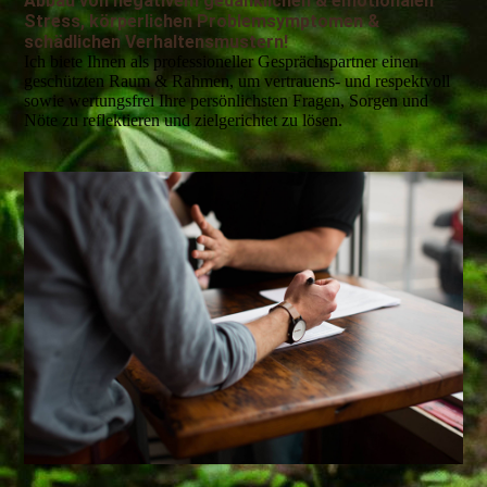
Abbau von negativem gedanklichen & emotionalen
Stress, körperlichen Problemsymptomen &
schädlichen Verhaltensmustern!
Ich biete Ihnen als professioneller Gesprächspartner einen
geschützten Raum & Rahmen, um vertrauens- und respektvoll
sowie wertungsfrei Ihre persönlichsten Fragen, Sorgen und
Nöte zu reflektieren und zielgerichtet zu lösen.