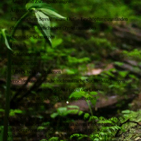
Angst- und Zwangsstörungen
Ärgerstörungen
Chronischem Stress/ "Burn Out" - Erschöpfungszuständen
chronischem Aufschieben (Prokrastination)
chronische Schmerzen
Tinnitus
Schlafstörungen
Essstörungen
ADHS bei Erwachsenen
verschiedene stoffliche/nichtstoffliche Suchterkrankungen
"Hadern" mit existenziellen Fragen des Lebens
Umgang mit offen/verdeckten narzistischen
Partnern/Parterinnen
...
Wenn Sie sich in einem der genannen Punkte wieder finden
und sich diesbezüglich deutlich in ihrem Leben beruflich
und/oder privat eingeschränkt fühlen, ist eine Kognitive
Verhaltenstherapie ggf. auch für Sie hilfreich. Vereinbaren Sie