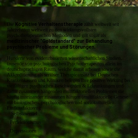
Kognitive Verhaltenstherapie
Die
zählt weltweit seit
Jahrzehnten weltweit zu den wirkungsvollsten
psychotherapeutischen Methoden und gilt sogar als
medizinischer "Goldstandard" zur Behandlung
psychischer Probleme und Störungen.
Hunderte von evidenzbasierten wissenschaftlichen Studien,
tausende von psychologischen Psychotherapeuten allein im
deutschsprachigen Raum, welche damit arbeiten sowie die
Akkreditierung als seriöser Therapieansatz bei Deutschen
Krankenkassen und Kliniken belegen Ihre positive Wirkung bei
vielfältigen psychischen Beschwerden & Erkrankungen und
damit zusammen hängenden multifaktoriellen Problemen die
häufig miteinander zusammen hängen (multifaktorielle Genese
mit biologischen, psychologischen und soziokulturellen
Einflussfaktoren):
Selbstzweifel
Perfektionismus
Depressionen