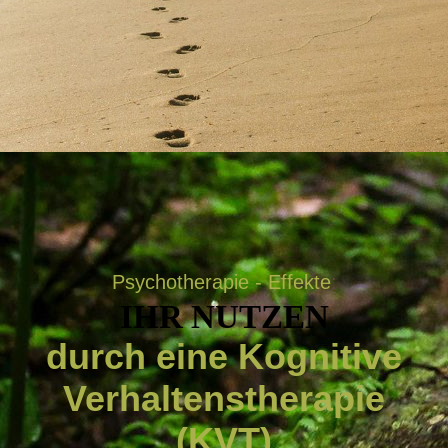
Psychotherapie - Effekte
:
IHR NUTZEN
durch eine Kognitive
Verhaltenstherapie
(KVT)