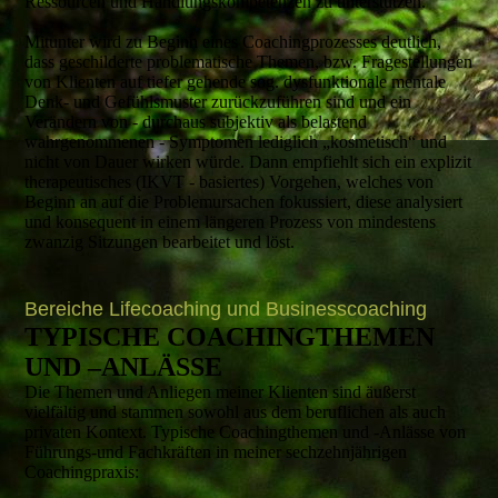
Ressourcen und Handlungskompetenzen zu unterstützen.
Mitunter wird zu Beginn eines Coachingprozesses deutlich,
dass geschilderte problematische Themen, bzw. Fragestellungen
von Klienten auf tiefer gehende sog. dysfunktionale mentale
Denk- und Gefühlsmuster zurückzuführen sind und ein
Verändern von - durchaus subjektiv als belastend
wahrgenommenen - Symptomen lediglich „kosmetisch“ und
nicht von Dauer wirken würde. Dann empfiehlt sich ein explizit
therapeutisches (IKVT - basiertes) Vorgehen, welches von
Beginn an auf die Problemursachen fokussiert, diese analysiert
und konsequent in einem längeren Prozess von mindestens
zwanzig Sitzungen bearbeitet und löst.
Bereiche Lifecoaching und Businesscoaching
TYPISCHE COACHING­THEMEN
UND –ANLÄSSE
Die Themen und Anliegen meiner Klienten sind äußerst
vielfältig und stammen sowohl aus dem beruflichen als auch
privaten Kontext. Typische Coachingthemen und -Anlässe von
Führungs-und Fachkräften in meiner sechzehnjährigen
Coachingpraxis: