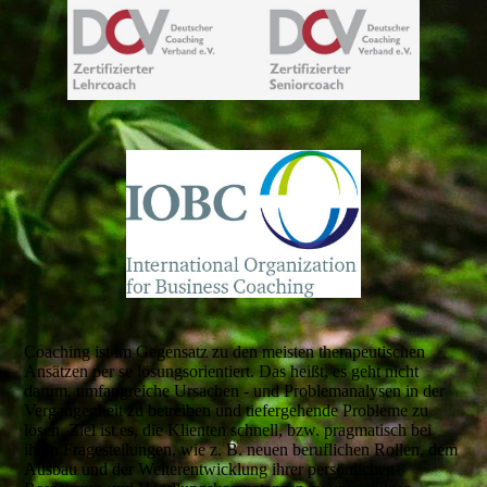
Coaching ist im Gegensatz zu den meisten therapeutischen
Ansätzen per se lösungsorientiert. Das heißt, es geht nicht
darum, umfangreiche Ursachen - und Problemanalysen in der
Vergangenheit zu betreiben und tiefergehende Probleme zu
lösen. Ziel ist es, die Klienten schnell, bzw. pragmatisch bei
ihren Fragestellungen, wie z. B. neuen beruflichen Rollen, dem
Ausbau und der Weiterentwicklung ihrer persönlichen