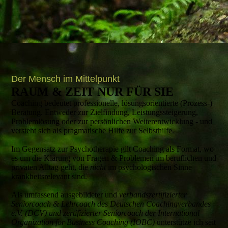
Der Mensch im Mittelpunkt
RAUM & ZEIT NUR FÜR SIE
Coaching bedeutet professionelle, lösungsorientierte (Prozess-)
Beratung. Entweder zur Ziel­fin­dung, Leistungssteigerung,
Problemlösung oder zur persönlichen Weiter­entwicklung - und
versteht sich als pragmatische Hilfe zur Selbsthilfe.
Im Gegensatz zur Psychotherapie gilt Coaching als Format, wo
es um die Klärung von Fragen & Problemen im beruflichen und
privaten Alltag geht, die
nicht
im psychologischen Sinne
krankheitsrelevant sind.
Als umfassend ausgebildeter und
verbandszertifizierter
Seniorcoach & Lehrcoach des Deutschen Coachingverbandes
e.V. (DCV) und zertifizierter Seniorcoach der International
Organization for Business Coaching (IOBC)
unterstütze ich seit