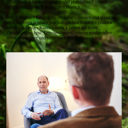
2004 meine Klienten engagiert und professionell sowohl im
beruflichen, als auch im privaten Bereich.
Durch intensive Gespräche, effektive Übungen und Input aus
verschiedenen seriösen psychologischen Ansätzen erhalten
meine Coaching - Kunden mehr Klarheit bei ihren
Zielsetzungen, bzw. Entscheidungen, agieren erfolgreicher
sowie souveräner und verbessern ihre Lebensqualität.