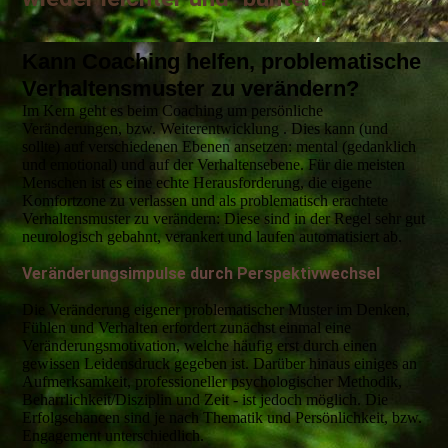
Kann Coaching helfen, problematische
Verhaltensmuster zu verändern?
Im Kern geht es beim Coaching um persönliche
Veränderungen, bzw. Weiterentwicklung . Dies kann (und
sollte) auf verschiedenen Ebenen ansetzen: mental (gedanklich
und emotional) und auf der Verhaltensebene. Für die meisten
Menschen ist es eine echte Herausforderung, die eigene
Komfortzone zu verlassen und als problematisch erachtete
Verhaltensmuster zu verändern: Diese sind in der Regel sehr gut
neurologisch gebahnt, verankert und laufen automatisiert ab.
Veränderungsimpulse durch Perspektivwechsel
Die Veränderung eigener problematischer Muster im Denken,
Fühlen und Verhalten erfordert zunächst einmal eine
Veränderungsmotivation, welche häufig erst durch einen
gewissen Leidensdruck gegeben ist. Darüber hinaus einiges an
Aufmerksamkeit, professioneller psychologischer Methodik,
Beharrlichkeit/Disziplin und Zeit - ist jedoch möglich. Die
Erfolgschancen sind je nach Thematik und Persönlichkeit, bzw.
Engagement unterschiedlich.