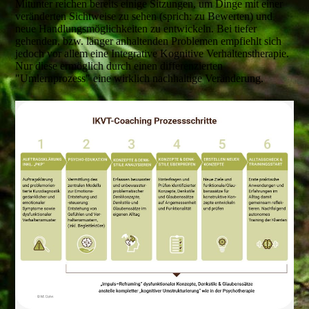
Mitunter reichen bereits einige Sitzungen, um Dinge mit einer
veränderten Sichtweise zu sehen (sprich: zu Bewerten) und
neue Handlungsmöglichkeiten zu entwickeln. Bei tiefer
gehenden, bzw. länger anhaltenden Problemen empfiehlt sich
jedoch vor allem eine Integrative Kognitive Verhaltenstherapie.
Nur diese ermöglich durch einen differenzierten
"Umlernprozess" eine wirklich nachhaltige Veränderung.