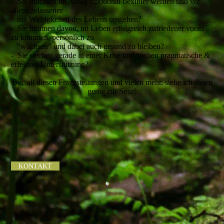
- Sie möchten im Alltag emotional flexibler werden und vor
allem gelassener
mit Widrigkeiten des Lebens umgehen?
- Sie träumen davon, im Leben erfolgreich zufriedener voran
zu kommen, persönlich zu
"wachsen" und dabei auch gesund zu bleiben?
- Sie stecken gerade in einer Krise und suchen pragmatische &
effektive Unterstützung?
Bei all diesen Fragestellungen und vielen mehr, stehe ich Ihnen
gerne zur Seite!
KONTAKT