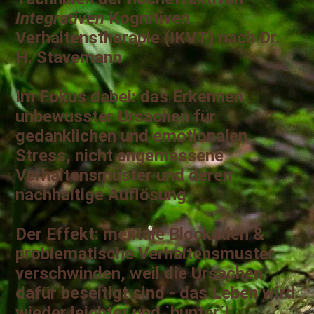
Integrativen
Kognitiven
Verhaltenstherapie (IKVT) nach Dr.
H. Stavemann
Im Fokus dabei: das Erkennen
unbewusster Ursachen für
gedanklichen und emotionalen
Stress, nicht angemessene
Verhaltensmuster und deren
nachhaltige Auflösung
Der Effekt: mentale Blockaden &
problematische Verhaltensmuster
verschwinden, weil die Ursachen
dafür beseitigt sind - das Leben wird
wieder leichter und `bunter´!