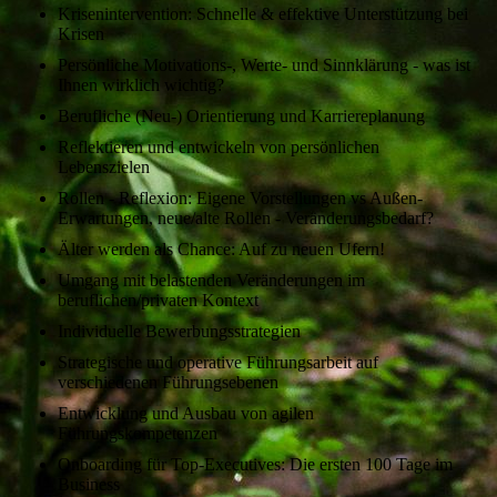
Krisenintervention: Schnelle & effektive Unterstützung bei
Krisen
Persönliche Motivations-, Werte- und Sinnklärung - was ist
Ihnen wirklich wichtig?
Berufliche (Neu-) Orientierung und Karriereplanung
Reflektieren und entwickeln von persönlichen
Lebenszielen
Rollen - Reflexion: Eigene Vorstellungen vs Außen-
Erwartungen, neue/alte Rollen - Veränderungsbedarf?
Älter werden als Chance: Auf zu neuen Ufern!
Umgang mit belastenden Veränderungen im
beruflichen/privaten Kontext
Individuelle Bewerbungsstrategien
Strategische und operative Führungsarbeit auf
verschiedenen Führungsebenen
Entwicklung und Ausbau von agilen
Führungskompetenzen
Onboarding für Top-Executives: Die ersten 100 Tage im
Business