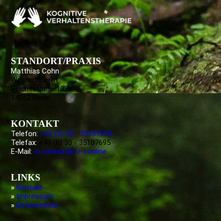
STANDORT/PRAXIS
Matthias Cohn
WestendBerlin
Reichsstraße 103
14052 Berlin
KONTAKT
Telefon:
+49 (0) 30 - 35107694
Telefax:
+49 (0) 30 - 35107695
E-Mail:
m.cohn(at)k-v-t.online
LINKS
»
Kontakt
»
Impressum
»
Datenschutz