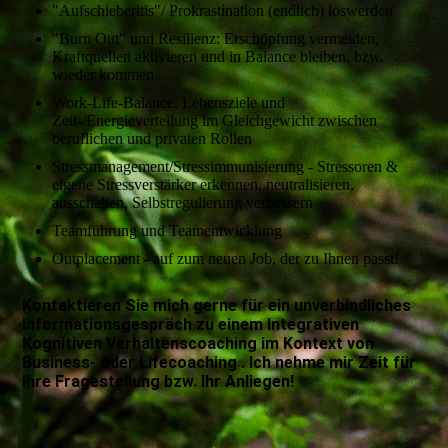
"Aufschieberitis"/ Prokrastination (endlich) loswerden
"Burn Out" und Resilienz: Erschöpfung vermeiden,
Kraftquellen aktivieren und in Balance bleiben, bzw.
wieder kommen
Work-Life-Balance: Lebensziele und
Zeit-/Energieverteilung im Gleichgewicht zwischen
beruflichen und privaten Rollen
Stressmanagement/Stressimmunisierung - Stressoren &
eigene Stressverstärker erkennen, neutralisieren,
ausschalten, Selbstregulierung verbessern
Teamführung und Teamentwicklung
Outplacement - auf zum neuen Job, der zu Ihnen passt!
Kontaktieren Sie mich gerne für ein unverbindliches
Informationsgespräch zu einem Integrativen
Kognitiven Verhaltenscoaching im Kontext von
Business- oder Lifecoaching . Ich nehme mir Zeit für
Ihre Fragestellung bzw. Ihr Anliegen!