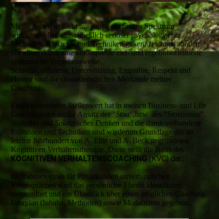
K
Meine Arbeit ist nicht nur durch ein breites Spektrum
wirkungsvoller, ausschließlich seriöser psychologischer
Methoden, Konzepte und Techniken gekennzeichnet, sondern
vor allem durch eine konsequente ziel- und ergebnisorientierte
systemische Vorgehensweise.
Schnelle, effiziente Unterstützung, Empathie, Respekt und
Humor sind die charakteristischen Merkmale meiner
Coachings.
Einen besonderen Stellenwert hat in meinen Business- und Life
Coachings der antike Ansatz der "
Stoa
",bzw. des "Stoizismus".
Stoisches und Sokratisches Denken
und die damit verbundene
Prämissen und Techniken sind wiederum Grundlage der im
letzten Jahrhundert von A. Ellis und A. Beck gegründeten
Kognitiven Verhaltenstherapie. Diese
stellt die Basis des
KOGNITIVEN VERHALTENSCOACHING
(KVC) dar
.
Im Rahmen eines für Privatkunden unverbindlichen
Vorgespräches wird das persönliche Thema identifiziert,
eingeordnet und ein Überblick über einen möglichen Coaching-
Fahrplan (Inhalte, Methoden) sowie Modalitäten gegeben.