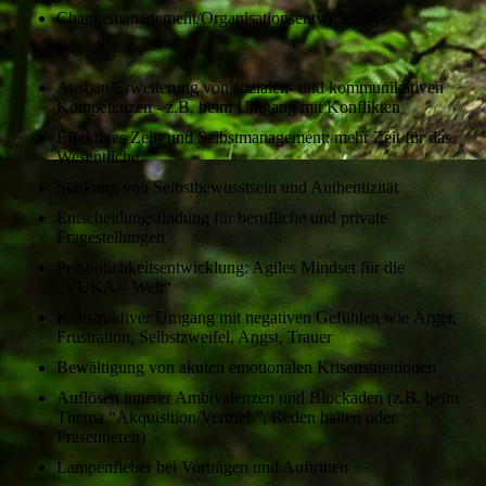
Changemanagement/Organisationsentwicklung
Ausbau/Erweiterung von sozialen- und kommunikativen
Kompetenzen - z.B. beim Umgang mit Konflikten
Effektives Zeit- und Selbstmanagement: mehr Zeit für das
Wesentliche
Stärkung von Selbstbewusstsein und Authentizität
Entscheidungsfindung für berufliche und private
Fragestellungen
Persönlichkeitsentwicklung: Agiles Mindset für die
„VUKA – Welt“
Konstruktiver Umgang mit negativen Gefühlen wie Ärger,
Frustration, Selbstzweifel, Angst, Trauer
Bewältigung von akuten emotionalen Krisensituationen
Auflösen innerer Ambivalenzen und Blockaden (z.B. beim
Thema “Akquisition/Vertrieb”, Reden halten oder
Präsentieren)
Lampenfieber bei Vorträgen und Auftritten