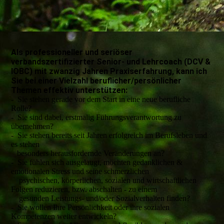
Als professioneller und seriöser
verbandszertifizierter Senior- und Lehrcoach (DCV &
IOBC) mit zwanzig Jahren Praxiserfahrung, kann ich
Sie bei einer Vielzahl beruflicher/persönlicher
Themen effektiv unterstützen:
- Sie stehen gerade vor dem Start in eine neue berufliche
Rolle?
- Sie sind dabei, erstmalig Führungsverantwortung zu
übernehmen?
- Sie stehen bereits seit Jahren erfolgreich im Berufsleben und
es stehen
besonders herausfordernde Veränderungen an?
- Sie fühlen sich ausgelaugt, möchten gedanklichen &
emotionalen Stress und seine schmerzlichen
psychischen, körperlichen, sozialen und wirtschaftlichen
Folgen reduzieren, bzw. abschalten - zu einem
gesunden Leistungs- und/oder Sozialverhalten finden?
- Sie wollen Ihre Persönlichkeit oder ihre sozialen
Kompetenzen weiter entwickeln?