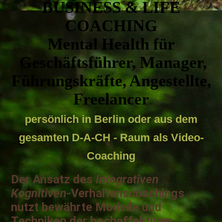
BUSINESS & LIFE
COACHING
Mental Health für
Geschäftsführer, Manager,
Führungskräfte, Angestellte,
Freelancer
persönlich in Berlin oder aus dem
gesamten D-A-CH - Raum als Video
-
Coaching
Der Ansatz des
Integrativen
Kognitiven
-Verhaltenscoachings
nutzt bewährte Modelle und
Techniken der hocheffektiven